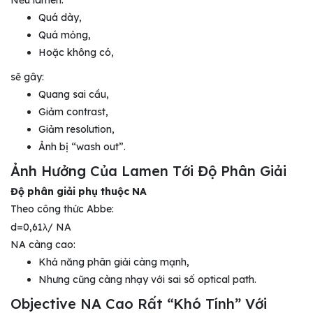
Quá dày,
Quá mỏng,
Hoặc không có,
sẽ gây:
Quang sai cầu,
Giảm contrast,
Giảm resolution,
Ảnh bị “wash out”.
Ảnh Hưởng Của Lamen Tới Độ Phân Giải
Độ phân giải phụ thuộc NA
Theo công thức Abbe:
d=0,61λ/
NA
NA càng cao:
Khả năng phân giải càng mạnh,
Nhưng cũng càng nhạy với sai số optical path.
Objective NA Cao Rất “Khó Tính” Với