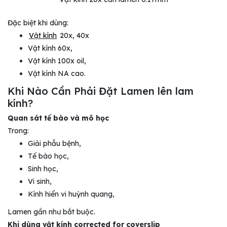
Đặc biệt khi dùng:
Vật kính
20x, 40x
Vật kính 60x,
Vật kính 100x oil,
Vật kính NA cao.
Khi Nào Cần Phải Đặt Lamen lên lam
kính?
Quan sát tế bào và mô học
Trong:
Giải phẫu bệnh,
Tế bào học,
Sinh học,
Vi sinh,
Kính hiển vi huỳnh quang,
Lamen gần như bắt buộc.
Khi dùng vật kính corrected for coverslip