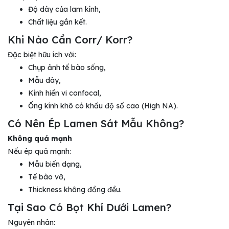
Độ dày của lam kính,
Chất liệu gắn kết.
Khi Nào Cần Corr/ Korr?
Đặc biệt hữu ích với:
Chụp ảnh tế bào sống,
Mẫu dày,
Kính hiển vi confocal,
Ống kính khô có khẩu độ số cao (High NA).
Có Nên Ép Lamen Sát Mẫu Không?
Không quá mạnh
Nếu ép quá mạnh:
Mẫu biến dạng,
Tế bào vỡ,
Thickness không đồng đều.
Tại Sao Có Bọt Khí Dưới Lamen?
Nguyên nhân: