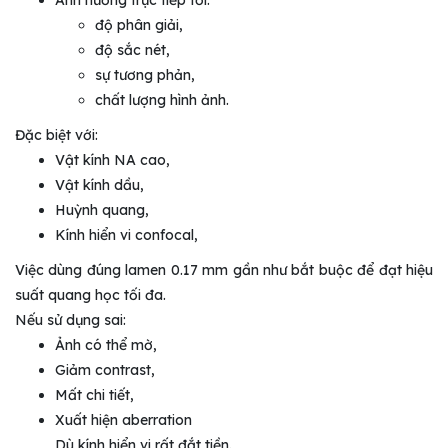
độ phân giải,
độ sắc nét,
sự tương phản,
chất lượng hình ảnh.
Đặc biệt với:
Vật kính NA cao,
Vật kính dầu,
Huỳnh quang,
Kính hiển vi confocal,
Việc dùng đúng lamen 0.17 mm gần như bắt buộc để đạt hiệu
suất quang học tối đa.
Nếu sử dụng sai:
Ảnh có thể mờ,
Giảm contrast,
Mất chi tiết,
Xuất hiện aberration
Dù kính hiển vi rất đắt tiền.