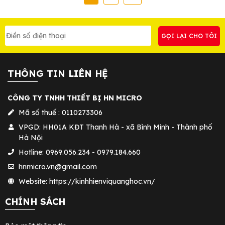
THÔNG TIN LIÊN HỆ
CÔNG TY TNHH THIẾT BỊ HN MICRO
Mã số thuế : 0110273306
VPGD: HH01A KĐT Thanh Hà - xã Bình Minh - Thành phố
Hà Nội
Hotline: 0969.056.234 - 0979.184.660
hnmicro.vn@gmail.com
Website: https://kinhhienviquanghoc.vn/
CHÍNH SÁCH