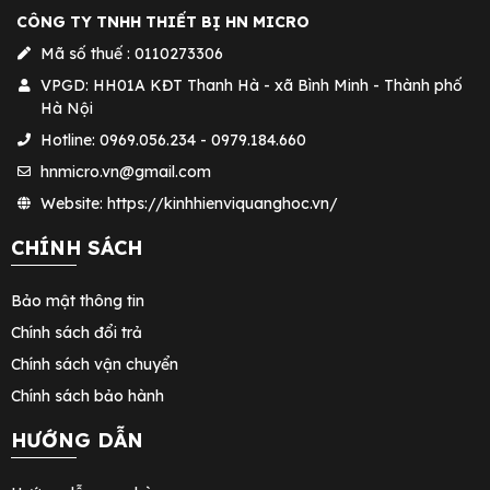
CÔNG TY TNHH THIẾT BỊ HN MICRO
Mã số thuế : 0110273306
VPGD: HH01A KĐT Thanh Hà - xã Bình Minh - Thành phố
Hà Nội
Hotline: 0969.056.234 - 0979.184.660
hnmicro.vn@gmail.com
Website: https://kinhhienviquanghoc.vn/
CHÍNH SÁCH
Bảo mật thông tin
Chính sách đổi trả
Chính sách vận chuyển
Chính sách bảo hành
HƯỚNG DẪN