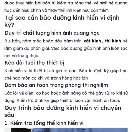
được thực hiện bài bản từ kiểm tra tổng thể, vệ sinh hệ quang
học đến hiệu chỉnh và thay thế linh kiện nếu cần thiết.
Tại sao cần bảo dưỡng kính hiển vi định
kỳ?
Duy trì chất lượng hình ảnh quang học
Bụi bẩn, nấm mốc hoặc dầu bám trên
vật kính
,
thị kính
sẽ
làm giảm độ phân giải. Việc bảo dưỡng giúp hình ảnh luôn sắc
nét và trung thực.
Kéo dài tuổi thọ thiết bị
Kính hiển vi là thiết bị có giá trị cao. Bảo trì định kỳ giúp hạn
chế hao mòn cơ khí và tránh hỏng hóc lớn.
Đảm bảo an toàn trong phòng thí nghiệm
Các lỗi về điện, cơ học hoặc ánh sáng có thể gây rủi ro khi sử
dụng. Kiểm tra định kỳ giúp thiết bị luôn vận hành an toàn.
Quy trình bảo dưỡng kính hiển vi chuyên
sâu
1. Kiểm tra tổng thể kính hiển vi