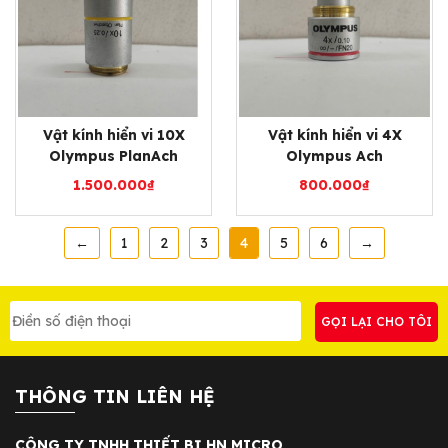
Vật kính hiển vi 10X
Vật kính hiển vi 4X
Olympus PlanAch
Olympus Ach
1.500.000
₫
800.000
₫
←
1
2
3
4
5
6
→
THÔNG TIN LIÊN HỆ
CÔNG TY TNHH THIẾT BỊ HN MICRO