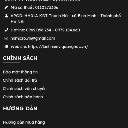
Mã số thuế : 0110273306
VPGD: HH01A KĐT Thanh Hà - xã Bình Minh - Thành phố
Hà Nội
Hotline: 0969.056.234 - 0979.184.660
hnmicro.vn@gmail.com
Website: https://kinhhienviquanghoc.vn/
CHÍNH SÁCH
Bảo mật thông tin
Chính sách đổi trả
Chính sách vận chuyển
Chính sách bảo hành
HƯỚNG DẪN
Hướng dẫn mua hàng