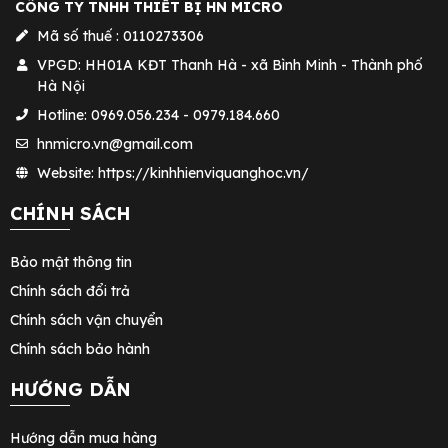
CÔNG TY TNHH THIẾT BỊ HN MICRO
Mã số thuế : 0110273306
VPGD: HH01A KĐT Thanh Hà - xã Bình Minh - Thành phố
Hà Nội
Hotline: 0969.056.234 - 0979.184.660
hnmicro.vn@gmail.com
Website: https://kinhhienviquanghoc.vn/
CHÍNH SÁCH
Bảo mật thông tin
Chính sách đổi trả
Chính sách vận chuyển
Chính sách bảo hành
HƯỚNG DẪN
Hướng dẫn mua hàng