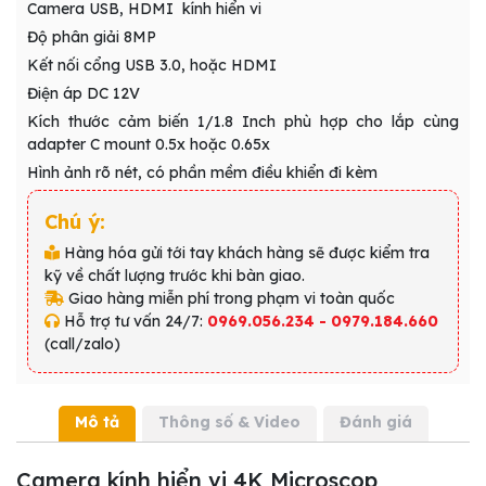
Camera USB, HDMI kính hiển vi
Độ phân giải 8MP
Kết nối cổng USB 3.0, hoặc HDMI
Điện áp DC 12V
Kích thước cảm biến 1/1.8 Inch phù hợp cho lắp cùng
adapter C mount 0.5x hoặc 0.65x
Hình ảnh rõ nét, có phần mềm điều khiển đi kèm
Chú ý:
Hàng hóa gửi tới tay khách hàng sẽ được kiểm tra
kỹ về chất lượng trước khi bàn giao.
Giao hàng miễn phí trong phạm vi toàn quốc
Hỗ trợ tư vấn 24/7:
0969.056.234 - 0979.184.660
(call/zalo)
Mô tả
Thông số & Video
Đánh giá
Camera kính hiển vi 4K Microscop