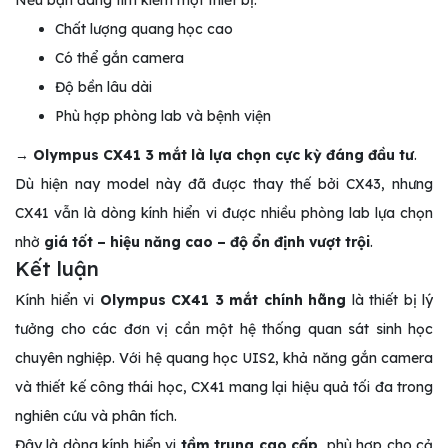
Chất lượng quang học cao
Có thể gắn camera
Độ bền lâu dài
Phù hợp phòng lab và bệnh viện
→
Olympus CX41 3 mắt là lựa chọn cực kỳ đáng đầu tư
.
Dù hiện nay model này đã được thay thế bởi CX43, nhưng
CX41 vẫn là dòng kính hiển vi được nhiều phòng lab lựa chọn
nhờ
giá tốt – hiệu năng cao – độ ổn định vượt trội
.
Kết luận
Kính hiển vi
Olympus CX41 3 mắt chính hãng
là thiết bị lý
tưởng cho các đơn vị cần một hệ thống quan sát sinh học
chuyên nghiệp. Với hệ quang học UIS2, khả năng gắn camera
và thiết kế công thái học, CX41 mang lại hiệu quả tối đa trong
nghiên cứu và phân tích.
Đây là dòng kính hiển vi
tầm trung cao cấp
, phù hợp cho cả