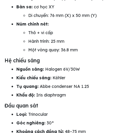
Bàn sa:
cơ học XY
Di chuyển: 76 mm (X) x 50 mm (Y)
Núm chỉnh nét:
Thô + vi cấp
Hành trình: 25 mm
Một vòng quay: 36.8 mm
Hệ chiếu sáng
Nguồn sáng:
Halogen 6V/30W
Kiểu chiếu sáng:
Köhler
Tụ quang:
Abbe condenser NA 1.25
Khẩu độ:
Iris diaphragm
Đầu quan sát
Loại:
Trinocular
Góc nghiêng:
30°
Khoảng cách đồng tử:
48–75 mm