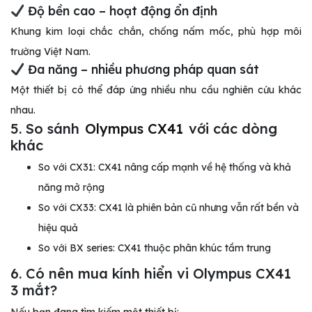
Độ bền cao – hoạt động ổn định
Khung kim loại chắc chắn, chống nấm mốc, phù hợp môi
trường Việt Nam.
Đa năng – nhiều phương pháp quan sát
Một thiết bị có thể đáp ứng nhiều nhu cầu nghiên cứu khác
nhau.
5. So sánh
Olympus CX41
với các dòng
khác
So với CX31: CX41 nâng cấp mạnh về hệ thống và khả
năng mở rộng
So với CX33: CX41 là phiên bản cũ nhưng vẫn rất bền và
hiệu quả
So với BX series: CX41 thuộc phân khúc tầm trung
6. Có nên mua kính hiển vi Olympus CX41
3 mắt?
Nếu bạn đang tìm kiếm một thiết bị: