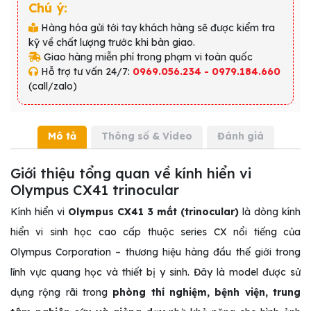
Chú ý:
Hàng hóa gửi tới tay khách hàng sẽ được kiểm tra
kỹ về chất lượng trước khi bàn giao.
Giao hàng miễn phí trong phạm vi toàn quốc
Hỗ trợ tư vấn 24/7:
0969.056.234 - 0979.184.660
(call/zalo)
Mô tả
Thông số & Video
Đánh giá
Giới thiệu tổng quan về kính hiển vi
Olympus CX41 trinocular
Kính hiển vi
Olympus CX41 3 mắt (trinocular)
là dòng kính
hiển vi sinh học cao cấp thuộc series CX nổi tiếng của
Olympus Corporation
– thương hiệu hàng đầu thế giới trong
lĩnh vực quang học và thiết bị y sinh. Đây là model được sử
dụng rộng rãi trong
phòng thí nghiệm, bệnh viện, trung