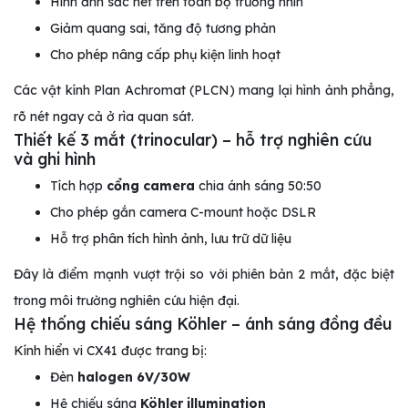
Hình ảnh sắc nét trên toàn bộ trường nhìn
Giảm quang sai, tăng độ tương phản
Cho phép nâng cấp phụ kiện linh hoạt
Các vật kính Plan Achromat (PLCN) mang lại hình ảnh phẳng,
rõ nét ngay cả ở rìa quan sát.
Thiết kế 3 mắt (trinocular) – hỗ trợ nghiên cứu
và ghi hình
Tích hợp
cổng camera
chia ánh sáng 50:50
Cho phép gắn camera C-mount hoặc DSLR
Hỗ trợ phân tích hình ảnh, lưu trữ dữ liệu
Đây là điểm mạnh vượt trội so với phiên bản 2 mắt, đặc biệt
trong môi trường nghiên cứu hiện đại.
Hệ thống chiếu sáng Köhler – ánh sáng đồng đều
Kính hiển vi CX41 được trang bị:
Đèn
halogen 6V/30W
Hệ chiếu sáng
Köhler illumination