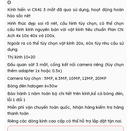
()
Kính hiển vi CX41 3 mắt đã qua sử dụng, hoạt động hoàn
hảo sắc nét
Hình thức đẹp soi rõ nét, cầu hình tùy chọn, có thể chọn
cấu hình kính nguyên bản với vật kính tiêu chuẩn Plan CN
Ach 4x 10x 40x và 100x.
Ngoài ra có thể tùy chọn vật kính 20x, 60x tùy nhu cầu sử
dụng.
Thị kính 10×20
Đầu quan sát 3 mắt, cổng kết nối camera riêng (tùy chọn
thêm adapter 1x hoặc 0.5x)
Camera tùy chọn : 5MP, 6.3MP, 10MP, 12MP, 20MP
Bóng đèn halogen 6v30w
Bảo hành 1 năm toàn bộ chi tiết trên kính,kể cả bóng đèn,
lỗi 1 đổi 1
Miễn phí vận chuyển toàn quốc, Nhận hàng kiểm tra hàng
thanh toán
Riêng các dòng kính cao cấp có thể hỗ trợ lắp đặt tận nơi.