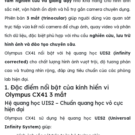
tâm nghiên cứu và giảng dạy
nhờ khả năng cho hình ảnh
sắc nét, vận hành ổn định và hỗ trợ gắn camera chuyên dụng.
Phiên bản
3 mắt (trinocular)
giúp người dùng vừa quan sát
trực tiếp vừa kết nối camera để chụp ảnh, quay video và phân
tích dữ liệu, đặc biệt phù hợp với nhu cầu
nghiên cứu, lưu trữ
hình ảnh và đào tạo chuyên sâu
.
Olympus CX41 nổi bật với hệ quang học
UIS2 (infinity
corrected)
cho chất lượng hình ảnh vượt trội, độ tương phản
cao và trường nhìn rộng, đáp ứng tiêu chuẩn của các phòng
lab hiện đại.
1. Đặc điểm nổi bật của kính hiển vi
Olympus CX41 3 mắt
Hệ quang học UIS2 – Chuẩn quang học vô cực
hiện đại
Olympus CX41 sử dụng hệ quang học
UIS2 (Universal
Infinity System)
giúp: