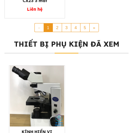
CX23 3 mắt
Liên hệ
«
1
2
3
4
5
»
THIẾT BỊ PHỤ KIỆN ĐÃ XEM
KÍNH HIỂN VI