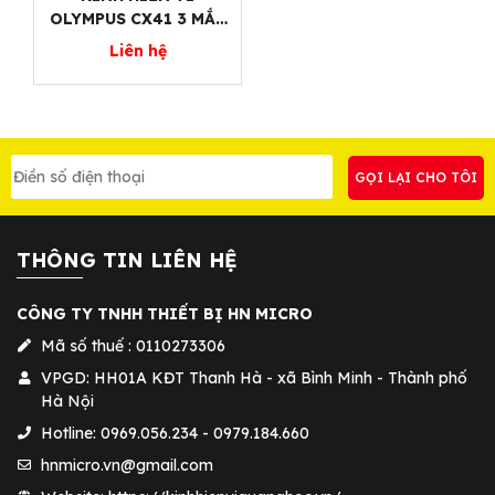
OLYMPUS CX41 3 MẮT
CHÍNH HÃNG
Liên hệ
THÔNG TIN LIÊN HỆ
CÔNG TY TNHH THIẾT BỊ HN MICRO
Mã số thuế : 0110273306
VPGD: HH01A KĐT Thanh Hà - xã Bình Minh - Thành phố
Hà Nội
Hotline: 0969.056.234 - 0979.184.660
hnmicro.vn@gmail.com