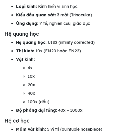
Loại kính:
Kính hiển vi sinh học
Kiểu đầu quan sát:
3 mắt (Trinocular)
Ứng dụng:
Y tế, nghiên cứu, giáo dục
Hệ quang học
Hệ quang học:
UIS2 (infinity corrected)
Thị kính:
10x (FN20 hoặc FN22)
Vật kính:
4x
10x
20x
40x
100x (dầu)
Độ phóng đại tổng:
40x – 1000x
Hệ cơ học
Mâm vật kính:
5 vị trí (quintuple nosepiece)