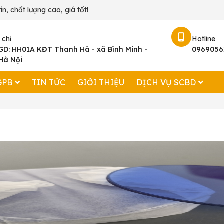
ín, chất lượng cao, giá tốt!
 chỉ
Hotline
GD: HH01A KĐT Thanh Hà - xã Bình Minh -
0969056
Hà Nội
GPB
TIN TỨC
GIỚI THIỆU
DỊCH VỤ SCBD