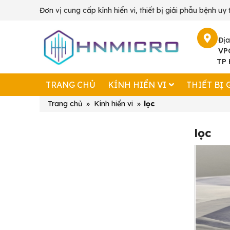
Đơn vị cung cấp kính hiển vi, thiết bị giải phẫu bệnh uy t
Địa
VP
TP 
TRANG CHỦ
KÍNH HIỂN VI
THIẾT BỊ 
Trang chủ
»
Kính hiển vi
»
lọc
lọc