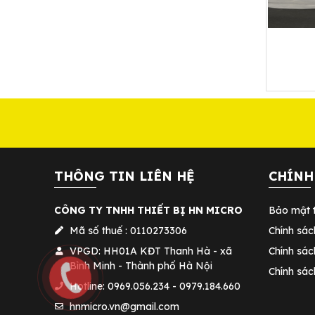
THÔNG TIN LIÊN HỆ
CHÍNH
CÔNG TY TNHH THIẾT BỊ HN MICRO
Bảo mật t
Mã số thuế : 0110273306
Chính sác
VPGD: HH01A KĐT Thanh Hà - xã
Chính sác
Bình Minh - Thành phố Hà Nội
Chính sá
Hotline: 0969.056.234 - 0979.184.660
hnmicro.vn@gmail.com